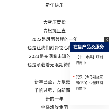
新年快乐
城】滨江华宅热卖
中
大雪压青松
武汉【长江凯旋
青松挺且直
城】商业街旺铺招
商中
2022是风雨兼程的一年
X
在售产品及服务
也是让我们刻骨铭心的一年
金马凯旋时代广场
2023是充满着未知的一年
【十二市集】旺铺
招商中
也是承载着无限期待的一年
武汉【金马凯旋家
新年已至，万象更新
居CBD】少量旺铺
招商中
千帆过尽，向新而行
新的一年
郑州金马凯旋时代
金马凯旋集团
广场【基础建材