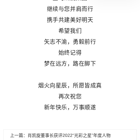
城】旺铺招商中
继续与您并肩而行
携手共建美好明天
郑州金马凯旋时代
希望我们
广场【居家文化购
物中心】旺铺招商
矢志不渝，勇毅前行
中
始终记得
武汉【长江凯旋
梦在远方，路在脚下
城】滨江华宅热卖
中
烟火向星辰，所愿皆成真
武汉【长江凯旋
再次祝您
城】商业街旺铺招
商中
新年快乐，万事顺遂
金马凯旋时代广场
【十二市集】旺铺
上一篇：肖凯旋董事长获评2022“光彩之星”年度人物
招商中