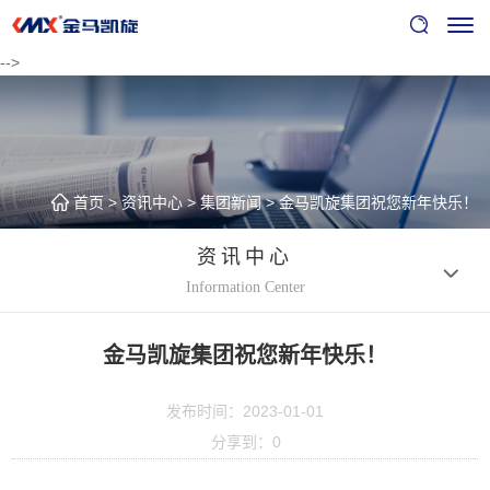
-->
首页
>
资讯中心
>
集团新闻
>
金马凯旋集团祝您新年快乐！
资讯中心
Information Center
金马凯旋集团祝您新年快乐！
发布时间：2023-01-01
分享到：
0