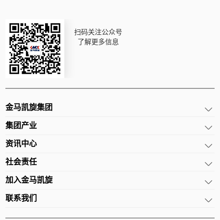
扫码关注公众号
了解更多信息
金马凯旋集团
集团产业
资讯中心
社会责任
加入金马凯旋
联系我们