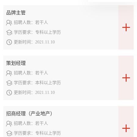
广场【基础建材
品牌主管
城】旺铺招商中
招聘人数：
若干人
郑州金马凯旋时代
学历要求：
专科以上学历
广场【居家文化购
更新时间：
2021.11.10
物中心】旺铺招商
中
武汉【长江凯旋
策划经理
城】滨江华宅热卖
招聘人数：
若干人
中
学历要求：
本科以上学历
更新时间：
2021.11.10
武汉【长江凯旋
城】商业街旺铺招
商中
招商经理（产业地产）
招聘人数：
若干人
金马凯旋时代广场
学历要求：
专科以上学历
【十二市集】旺铺