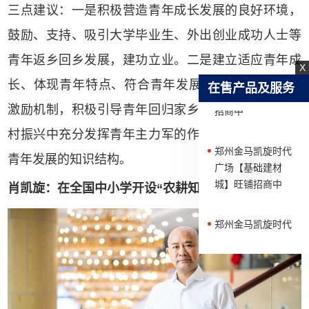
三点建议：一是积极营造青年成长发展的良好环境，
【十二市集】旺铺
招商中
鼓励、支持、吸引大学毕业生、外出创业成功人士等
青年返乡回乡发展，建功立业。二是建立适应青年成
X
武汉【金马凯旋家
长、体现青年特点、符合青年发展的“回归”乡村振兴
在售产品及服务
居CBD】少量旺铺
招商中
激励机制，积极引导青年回归家乡、建设家乡，在乡
村振兴中充分发挥青年主力军的作用。三是不断优化
郑州金马凯旋时代
青年发展的知识结构。
广场【基础建材
城】旺铺招商中
肖凯旋：在全国中小学开设“农耕知识+体验课”
郑州金马凯旋时代
广场【居家文化购
物中心】旺铺招商
中
武汉【长江凯旋
城】滨江华宅热卖